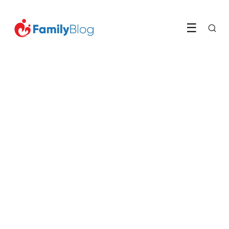
☰
GELD & BESPAREN
Zo bespaar je honderden euro
per jaar op je boodschappen
LEES ARTIKEL →