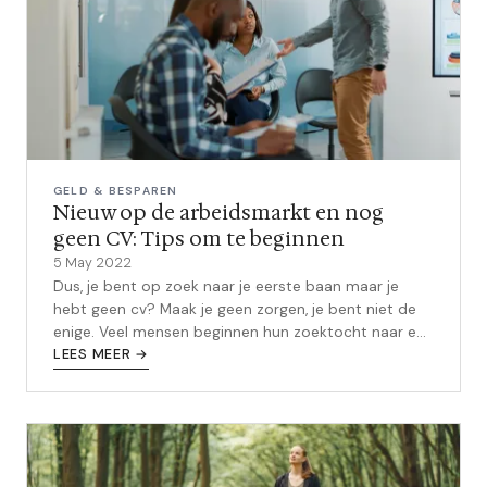
GELD & BESPAREN
Nieuw op de arbeidsmarkt en nog
geen CV: Tips om te beginnen
5 May 2022
Dus, je bent op zoek naar je eerste baan maar je
hebt geen cv? Maak je geen zorgen, je bent niet de
enige. Veel mensen beginnen hun zoektocht naar een
baan zonder een cv en krijgen...
LEES MEER →