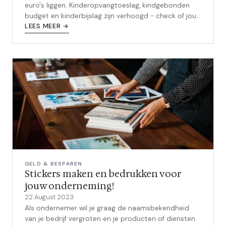
euro's liggen. Kinderopvangtoeslag, kindgebonden
budget en kinderbijslag zijn verhoogd - check of jouw
toeslagen al zijn bijgesteld.
LEES MEER →
GELD & BESPAREN
Stickers maken en bedrukken voor
jouw onderneming!
22 August 2023
Als ondernemer wil je graag de naamsbekendheid
van je bedrijf vergroten en je producten of diensten