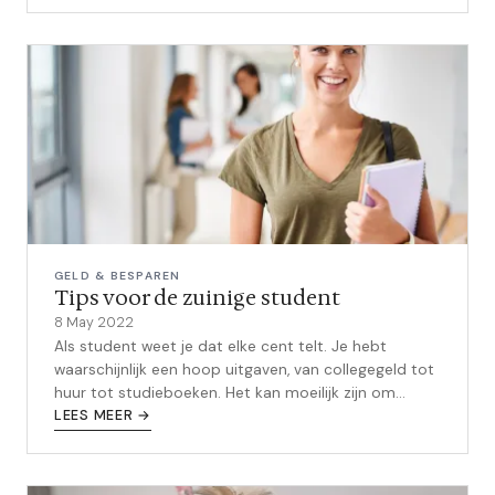
GELD & BESPAREN
Tips voor de zuinige student
8 May 2022
Als student weet je dat elke cent telt. Je hebt
waarschijnlijk een hoop uitgaven, van collegegeld tot
huur tot studieboeken. Het kan moeilijk zijn om
manieren te vinden om geld te ...
LEES MEER →