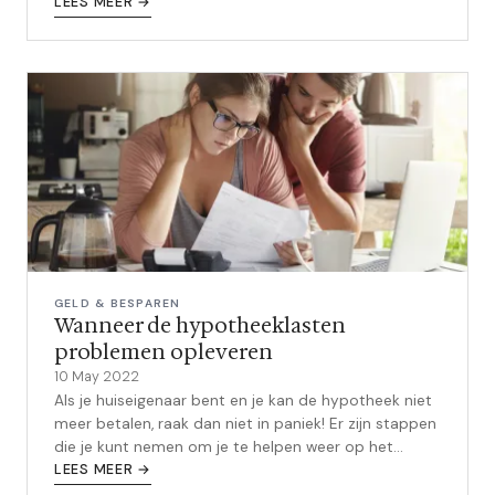
Motorvoertuigen, ofwel WA verzekering, i...
LEES MEER →
GELD & BESPAREN
Wanneer de hypotheeklasten
problemen opleveren
10 May 2022
Als je huiseigenaar bent en je kan de hypotheek niet
meer betalen, raak dan niet in paniek! Er zijn stappen
die je kunt nemen om je te helpen weer op het
LEES MEER →
goede spoor te komen. I...