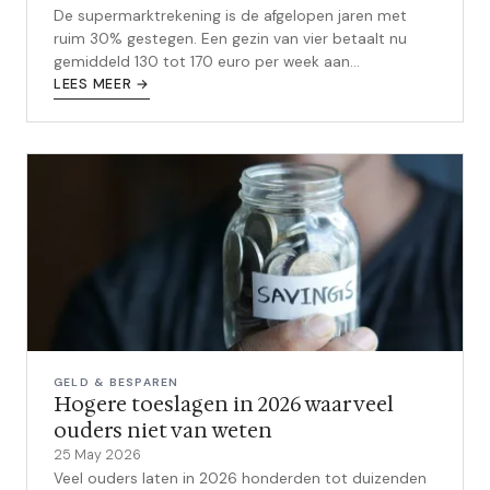
De supermarktrekening is de afgelopen jaren met
ruim 30% gestegen. Een gezin van vier betaalt nu
gemiddeld 130 tot 170 euro per week aan
boodschappen. Met een paar concrete
LEES MEER →
aanpassingen bespaar je makkelijk 100 tot 200 euro
per maand, zonder jezelf iets te ontzeggen.
GELD & BESPAREN
Hogere toeslagen in 2026 waar veel
ouders niet van weten
25 May 2026
Veel ouders laten in 2026 honderden tot duizenden