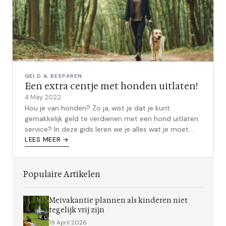
GELD & BESPAREN
Een extra centje met honden uitlaten!
4 May 2022
Hou je van honden? Zo ja, wist je dat je kunt
gemakkelijk geld te verdienen met een hond uitlaten
service? In deze gids leren we je alles wat je moet
weten over het starten en runn...
LEES MEER →
Populaire Artikelen
Meivakantie plannen als kinderen niet
tegelijk vrij zijn
19 April 2026