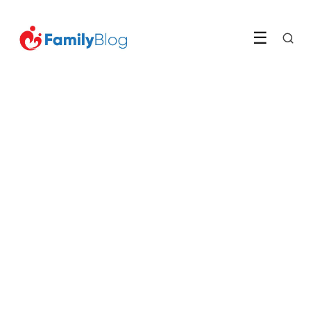
☰
HUISDIEREN
De perfecte kat voor jou
LEES ARTIKEL →