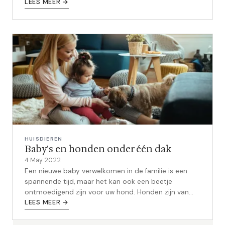
aantal belangrijke ...
LEES MEER →
HUISDIEREN
Baby's en honden onder één dak
4 May 2022
Een nieuwe baby verwelkomen in de familie is een
spannende tijd, maar het kan ook een beetje
ontmoedigend zijn voor uw hond. Honden zijn van
nature territoriaal, en kunnen zich bed...
LEES MEER →