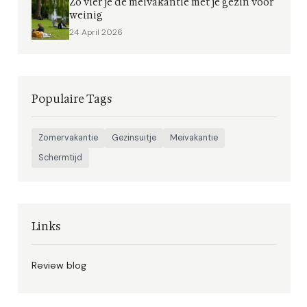
Zo vier je de meivakantie met je gezin voor
weinig
24 April 2026
Populaire Tags
Zomervakantie
Gezinsuitje
Meivakantie
Schermtijd
Links
Review blog