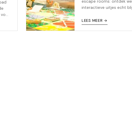
escape rooms: ontdek we
bad
interactieve uitjes echt bl
de
hangen bij kinderen, met
n voor
praktische tips en prijzen.
or elk
LEES MEER →