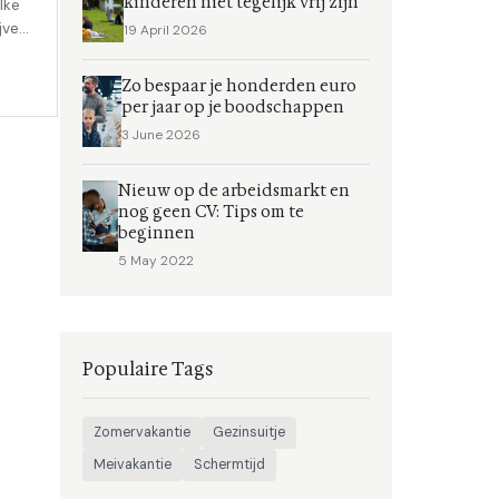
kinderen niet tegelijk vrij zijn
lke
ijven
19 April 2026
Zo bespaar je honderden euro
per jaar op je boodschappen
3 June 2026
Nieuw op de arbeidsmarkt en
nog geen CV: Tips om te
beginnen
5 May 2022
Populaire Tags
Zomervakantie
Gezinsuitje
Meivakantie
Schermtijd