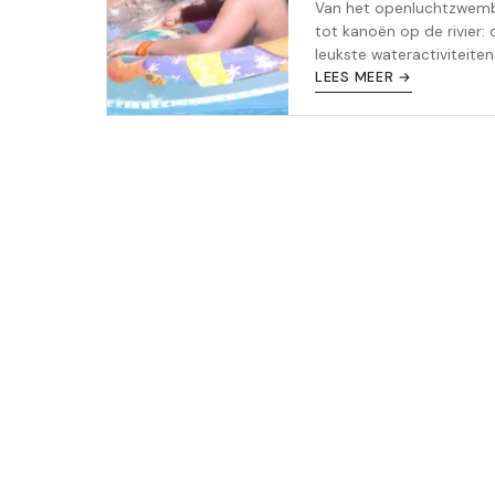
Van het openluchtzwem
tot kanoën op de rivier: 
leukste wateractiviteite
gezinnen deze zomer, vo
LEES MEER →
budget en elke leeftijd.