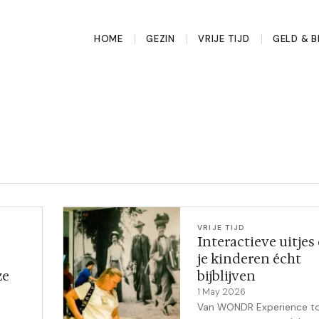
HOME
GEZIN
VRIJE TIJD
GELD & 
VRIJE TIJD
Interactieve uitjes
je kinderen écht
ze
bijblijven
1 May 2026
Van WONDR Experience t